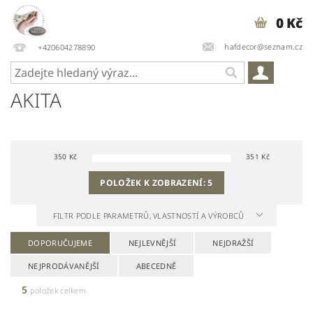
0 Kč
hafdecor@seznam.cz
+420604278890
AKITA
350
Kč
351
Kč
POLOŽEK K ZOBRAZENÍ:
5
FILTR PODLE PARAMETRŮ, VLASTNOSTÍ A VÝROBCŮ
DOPORUČUJEME
NEJLEVNĚJŠÍ
NEJDRAŽŠÍ
NEJPRODÁVANĚJŠÍ
ABECEDNĚ
5
položek celkem