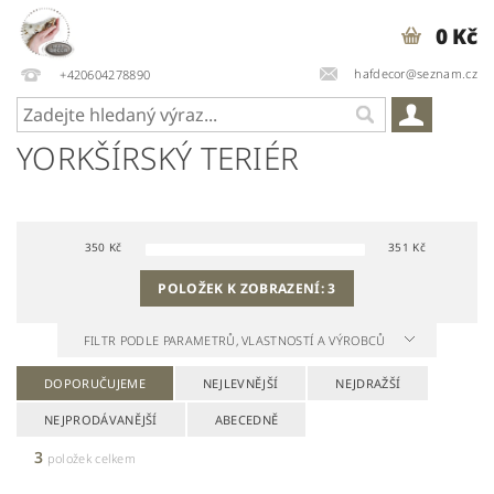
0 Kč
hafdecor@seznam.cz
+420604278890
YORKŠÍRSKÝ TERIÉR
350
Kč
351
Kč
POLOŽEK K ZOBRAZENÍ:
3
FILTR PODLE PARAMETRŮ, VLASTNOSTÍ A VÝROBCŮ
DOPORUČUJEME
NEJLEVNĚJŠÍ
NEJDRAŽŠÍ
NEJPRODÁVANĚJŠÍ
ABECEDNĚ
3
položek celkem