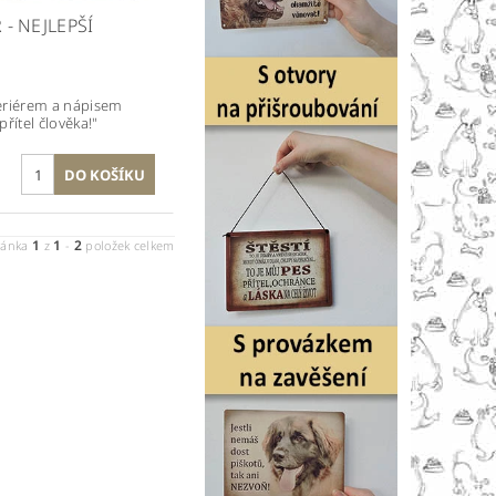
- NEJLEPŠÍ
eriérem a nápisem
přítel člověka!"
1
1
2
ránka
z
-
položek celkem