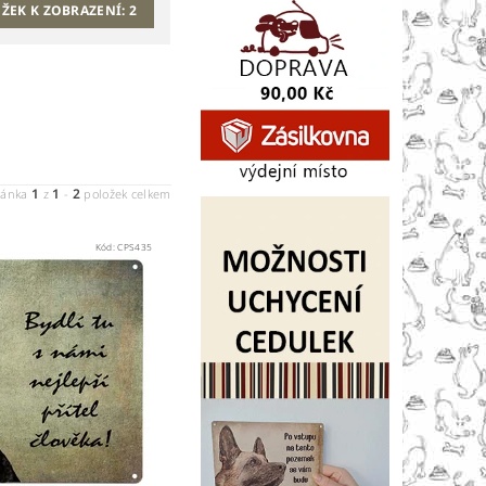
ŽEK K ZOBRAZENÍ:
2
1
1
2
ránka
z
-
položek celkem
Kód:
CPS435