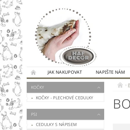
JAK NAKUPOVAT
NAPIŠTE NÁM
KOČKY
KOČKY - PLECHOVÉ CEDULKY
BO
PSI
CEDULKY S NÁPISEM