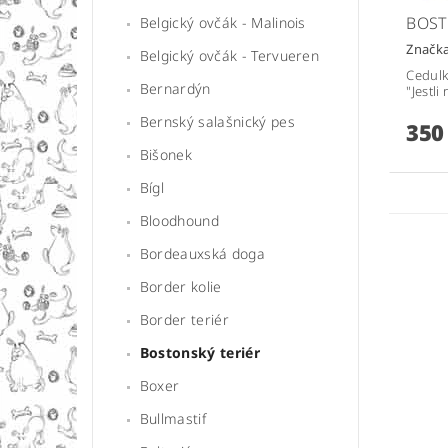
BOST
Belgický ovčák - Malinois
Značk
Belgický ovčák - Tervueren
Cedulk
Bernardýn
"Jestli
Bernský salašnický pes
350
Bišonek
Bígl
Bloodhound
Bordeauxská doga
Border kolie
Border teriér
Bostonský teriér
Boxer
Bullmastif