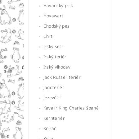
Havanský psík
Hovawart
Chodský pes
Chrti
Irský setr
Irský teriér
Irský vlkodav
Jack Russell teriér
Jagdteriér
Jezevčíci
Kavalír King Charles španěl
Kernteriér
Knírač
Kolie