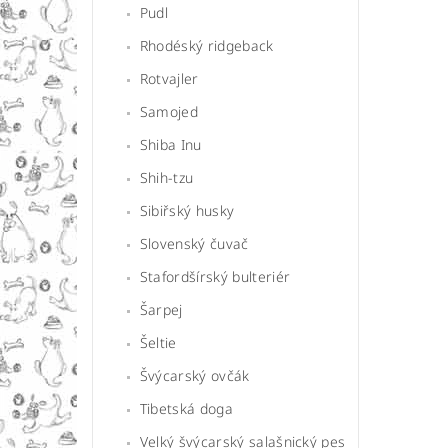
Pudl
Rhodéský ridgeback
Rotvajler
Samojed
Shiba Inu
Shih-tzu
Sibiřský husky
Slovenský čuvač
Stafordšírský bulteriér
Šarpej
Šeltie
Švýcarský ovčák
Tibetská doga
Velký švýcarský salašnický pes