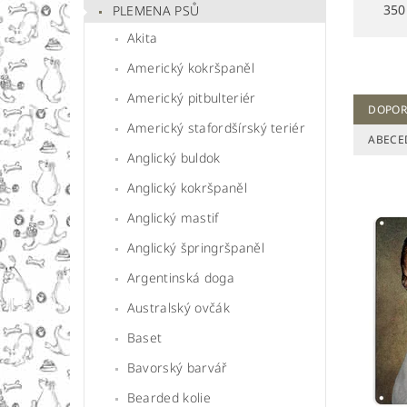
350
PLEMENA PSŮ
Akita
Americký kokršpaněl
Americký pitbulteriér
DOPOR
Americký stafordšírský teriér
ABECE
Anglický buldok
Anglický kokršpaněl
Anglický mastif
Anglický špringršpaněl
Argentinská doga
Australský ovčák
Baset
Bavorský barvář
Bearded kolie