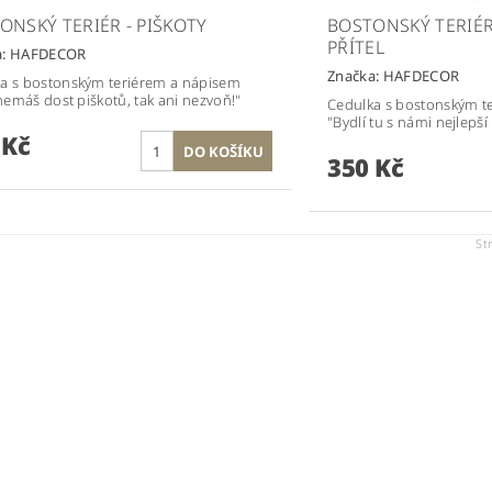
ONSKÝ TERIÉR - PIŠKOTY
BOSTONSKÝ TERIÉR 
PŘÍTEL
a:
HAFDECOR
Značka:
HAFDECOR
a s bostonským teriérem a nápisem
 nemáš dost piškotů, tak ani nezvoň!"
Cedulka s bostonským t
"Bydlí tu s námi nejlepší 
 Kč
350 Kč
St