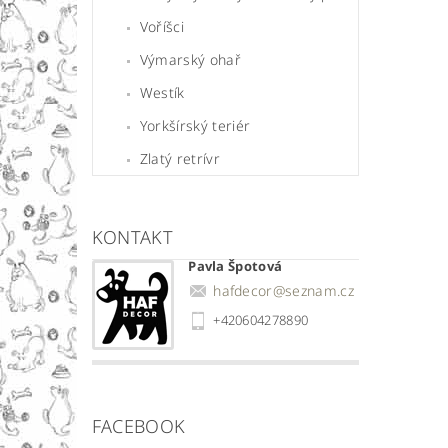
Voříšci
Výmarský ohař
Westík
Yorkšírský teriér
Zlatý retrívr
KONTAKT
Pavla Špotová
hafdecor
@
seznam.cz
+420604278890
FACEBOOK