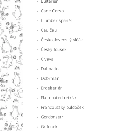
Bulteriér
Cane Corso
Clumber španěl
Čau čau
Československý vlčák
Český fousek
Čivava
Dalmatin
Dobrman
Erdelteriér
Flat coated retrívr
Francouzský buldoček
Gordonsetr
Grifonek