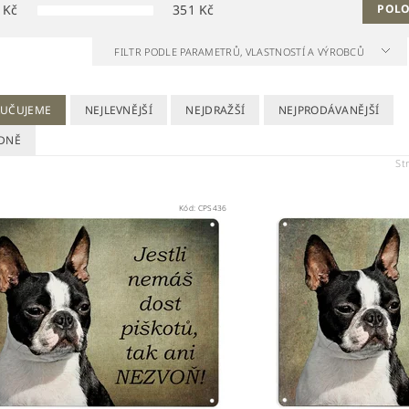
Kč
351
Kč
POLO
FILTR PODLE PARAMETRŮ, VLASTNOSTÍ A VÝROBCŮ
UČUJEME
NEJLEVNĚJŠÍ
NEJDRAŽŠÍ
NEJPRODÁVANĚJŠÍ
DNĚ
St
Kód:
CPS436