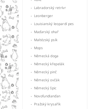
Labradorský retrívr
Leonberger
Louisianský leopardí pes
Maďarský ohař
Maltézský psík
Mops
Německá doga
Německý křepelák
Německý pinč
Německý ovčák
Německý špic
Novofundlanďan
Pražský krysařík