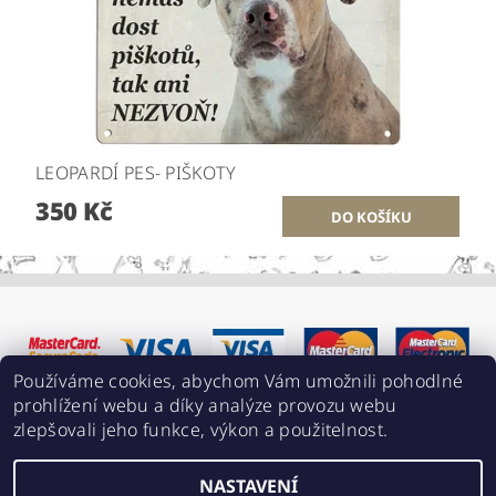
LEOPARDÍ PES- PIŠKOTY
350 Kč
Používáme cookies, abychom Vám umožnili pohodlné
prohlížení webu a díky analýze provozu webu
zlepšovali jeho funkce, výkon a použitelnost.
NASTAVENÍ