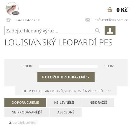
0 Kč
hafdecor@seznam.cz
+420604278890
LOUISIANSKÝ LEOPARDÍ PES
350
Kč
351
Kč
POLOŽEK K ZOBRAZENÍ:
2
FILTR PODLE PARAMETRŮ, VLASTNOSTÍ A VÝROBCŮ
DOPORUČUJEME
NEJLEVNĚJŠÍ
NEJDRAŽŠÍ
NEJPRODÁVANĚJŠÍ
ABECEDNĚ
2
položek celkem