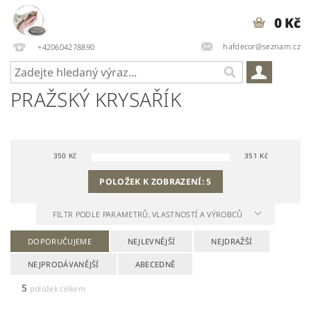
0 Kč
hafdecor@seznam.cz
+420604278890
PRAŽSKÝ KRYSAŘÍK
350
Kč
351
Kč
POLOŽEK K ZOBRAZENÍ:
5
FILTR PODLE PARAMETRŮ, VLASTNOSTÍ A VÝROBCŮ
DOPORUČUJEME
NEJLEVNĚJŠÍ
NEJDRAŽŠÍ
NEJPRODÁVANĚJŠÍ
ABECEDNĚ
5
položek celkem