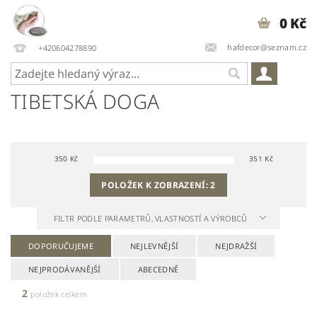
0 Kč
hafdecor@seznam.cz
+420604278890
TIBETSKÁ DOGA
350
Kč
351
Kč
POLOŽEK K ZOBRAZENÍ:
2
FILTR PODLE PARAMETRŮ, VLASTNOSTÍ A VÝROBCŮ
DOPORUČUJEME
NEJLEVNĚJŠÍ
NEJDRAŽŠÍ
NEJPRODÁVANĚJŠÍ
ABECEDNĚ
2
položek celkem