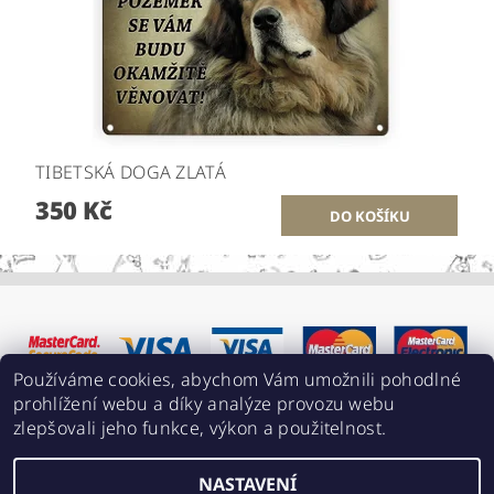
TIBETSKÁ DOGA ZLATÁ
350 Kč
Používáme cookies, abychom Vám umožnili pohodlné
prohlížení webu a díky analýze provozu webu
zlepšovali jeho funkce, výkon a použitelnost.
NASTAVENÍ