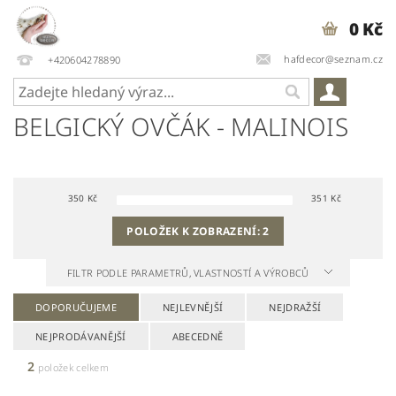
0 Kč
hafdecor@seznam.cz
+420604278890
BELGICKÝ OVČÁK - MALINOIS
350
Kč
351
Kč
POLOŽEK K ZOBRAZENÍ:
2
FILTR PODLE PARAMETRŮ, VLASTNOSTÍ A VÝROBCŮ
DOPORUČUJEME
NEJLEVNĚJŠÍ
NEJDRAŽŠÍ
NEJPRODÁVANĚJŠÍ
ABECEDNĚ
2
položek celkem