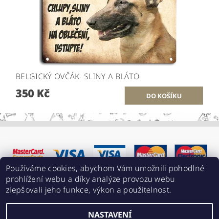
BELGICKÝ OVČÁK- SLINY A BLÁTO
350 Kč
Používáme cookies, abychom Vám umožnili pohodlné
prohlížení webu a díky analýze provozu webu
zlepšovali jeho funkce, výkon a použitelnost.
NASTAVENÍ