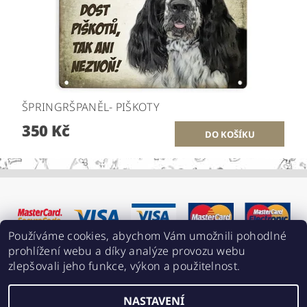
ŠPRINGRŠPANĚL- PIŠKOTY
350 Kč
Používáme cookies, abychom Vám umožnili pohodlné
prohlížení webu a díky analýze provozu webu
zlepšovali jeho funkce, výkon a použitelnost.
NASTAVENÍ