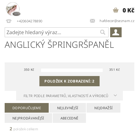
0 Kč
hafdecor@seznam.cz
+420604278890
ANGLICKÝ ŠPRINGRŠPANĚL
350
Kč
351
Kč
POLOŽEK K ZOBRAZENÍ:
2
FILTR PODLE PARAMETRŮ, VLASTNOSTÍ A VÝROBCŮ
DOPORUČUJEME
NEJLEVNĚJŠÍ
NEJDRAŽŠÍ
NEJPRODÁVANĚJŠÍ
ABECEDNĚ
2
položek celkem