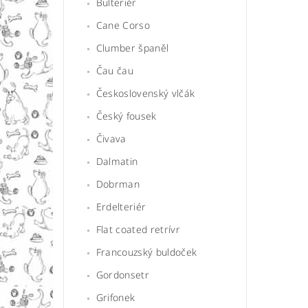
Bulteriér
Cane Corso
Clumber španěl
Čau čau
Československý vlčák
Český fousek
Čivava
Dalmatin
Dobrman
Erdelteriér
Flat coated retrívr
Francouzský buldoček
Gordonsetr
Grifonek