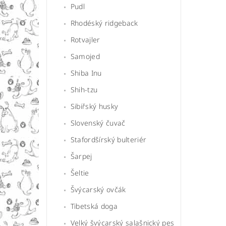
Pudl
Rhodéský ridgeback
Rotvajler
Samojed
Shiba Inu
Shih-tzu
Sibiřský husky
Slovenský čuvač
Stafordšírský bulteriér
Šarpej
Šeltie
Švýcarský ovčák
Tibetská doga
Velký švýcarský salašnický pes