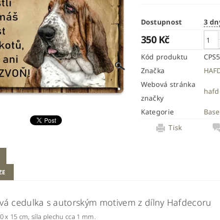
Dostupnost
3 dn
350 Kč
Kód produktu
CPS
Značka
HAF
Webová stránka
hafd
značky
Kategorie
Base
Tisk
ZE
vá cedulka s autorským motivem z dílny Hafdecoru
20 x 15 cm, síla plechu cca 1 mm.