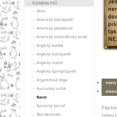
PLEMENA PSŮ
Akita
Americký kokršpaněl
Americký pitbulteriér
Americký stafordšírský teriér
Anglický buldok
Anglický kokršpaněl
Anglický mastif
Anglický špringršpaněl
Argentinská doga
POPIS
Australský ovčák
DISKU
Baset
Bavorský barvář
Plecho
Bearded kolie
Velikost 