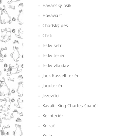
Havanský psík
Hovawart
Chodský pes
Chrti
Irský setr
Irský teriér
Irský vlkodav
Jack Russell teriér
Jagdteriér
Jezevčíci
Kavalír King Charles španěl
Kernteriér
Knírač
Kolie