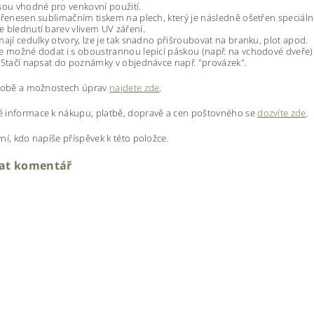
sou vhodné pro venkovní použití.
přenesen sublimačním tiskem na plech, který je následně ošetřen speciáln
 blednutí barev vlivem UV záření.
mají cedulky otvory, lze je tak snadno přišroubovat na branku, plot apod.
e možné dodat i s oboustrannou lepicí páskou (např. na vchodové dveře
 Stačí napsat do poznámky v objednávce např. "provázek".
ýrobě a možnostech úprav
najdete zde
.
 informace k nákupu, platbě, dopravě a cen poštovného se
dozvíte zde
.
ní, kdo napíše příspěvek k této položce.
dat komentář