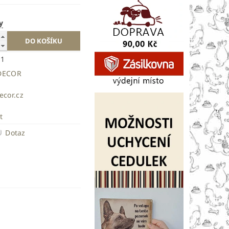
y
51
DECOR
ecor.cz
t
Dotaz