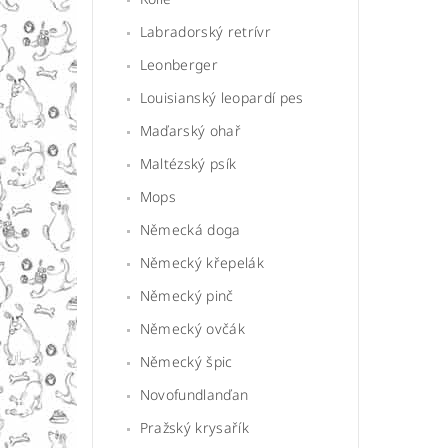
Labradorský retrívr
Leonberger
Louisianský leopardí pes
Maďarský ohař
Maltézský psík
Mops
Německá doga
Německý křepelák
Německý pinč
Německý ovčák
Německý špic
Novofundlanďan
Pražský krysařík