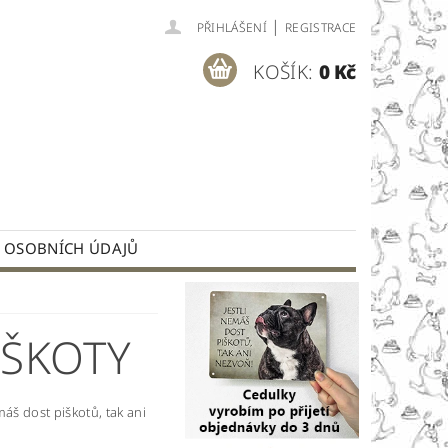
|
PŘIHLÁŠENÍ
REGISTRACE
KOŠÍK:
0 Kč
 OSOBNÍCH ÚDAJŮ
IŠKOTY
máš dost piškotů, tak ani