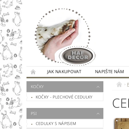
JAK NAKUPOVAT
NAPIŠTE NÁM
KOČKY
KOČKY - PLECHOVÉ CEDULKY
CE
PSI
CEDULKY S NÁPISEM