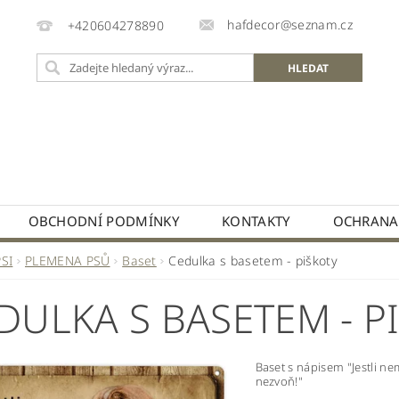
hafdecor@seznam.cz
+420604278890
OBCHODNÍ PODMÍNKY
KONTAKTY
OCHRANA
PSI
PLEMENA PSŮ
Baset
Cedulka s basetem - piškoty
DULKA S BASETEM - P
Baset s nápisem "Jestli ne
nezvoň!"