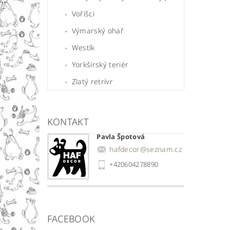
Voříšci
Výmarský ohař
Westík
Yorkšírský teriér
Zlatý retrívr
KONTAKT
Pavla Špotová
hafdecor
@
seznam.cz
+420604278890
FACEBOOK