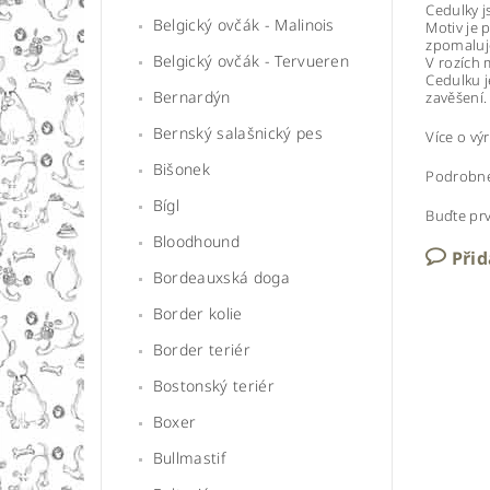
Cedulky j
Belgický ovčák - Malinois
Motiv je 
zpomaluje
Belgický ovčák - Tervueren
V rozích 
Cedulku j
Bernardýn
zavěšení.
Bernský salašnický pes
Více o v
Bišonek
Podrobné
Bígl
Buďte prv
Bloodhound
Při
Bordeauxská doga
Border kolie
Border teriér
Bostonský teriér
Boxer
Bullmastif