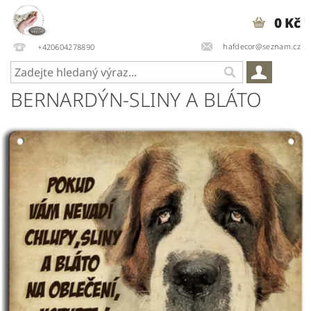
0 Kč
hafdecor@seznam.cz
+420604278890
BERNARDÝN-SLINY A BLÁTO