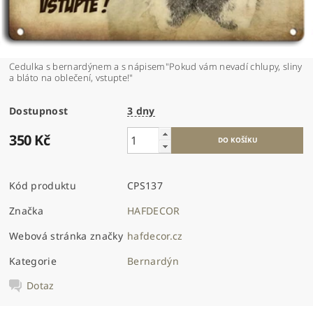
Cedulka s bernardýnem a s nápisem"Pokud vám nevadí chlupy, sliny
a bláto na oblečení, vstupte!"
Dostupnost
3 dny
350 Kč
Kód produktu
CPS137
Značka
HAFDECOR
Webová stránka značky
hafdecor.cz
Kategorie
Bernardýn
Dotaz