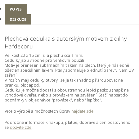
POPIS
DISKUZE
Plechová cedulka s autorským motivem z dílny
Hafdecoru
Velikost 20 x 15 cm, síla plechu cca 1 mm.
Cedulky jsou vhodné pro venkovní použití.
Motiv je přenesen sublimačním tiskem na plech, který je následně
ošetřen speciálním lakem, který zpomaluje blednutí barev vlivem UV
záření.
V rozích mají cedulky otvory, lze je tak snadno přišroubovat na
branku, plot apod.
Cedulku je možné dodat i s oboustrannou lepicí páskou (např. na
vchodové dveře), nebo s provázkem na zavěšení. Stačí napsat do
poznámky v objednávce "provázek", nebo "lepítko".
Více o výrobě a možnostech úprav
najdete zde
.
Podrobné informace k nákupu, platbě, dopravě a cen poštovného
se
dozvíte zde
.