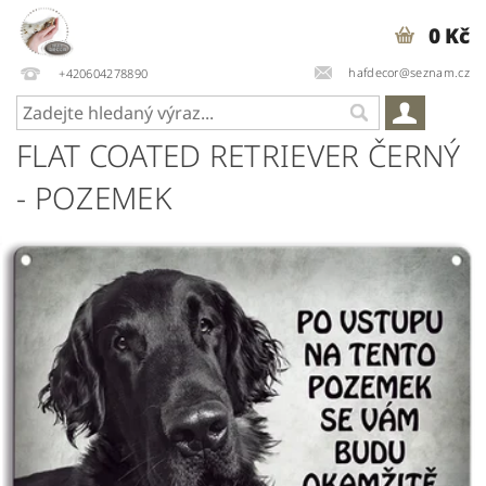
0 Kč
hafdecor@seznam.cz
+420604278890
FLAT COATED RETRIEVER ČERNÝ
- POZEMEK