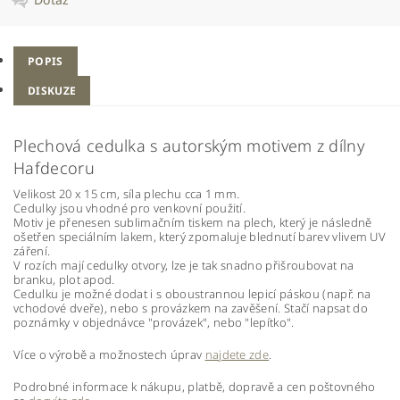
POPIS
DISKUZE
Plechová cedulka s autorským motivem z dílny
Hafdecoru
Velikost 20 x 15 cm, síla plechu cca 1 mm.
Cedulky jsou vhodné pro venkovní použití.
Motiv je přenesen sublimačním tiskem na plech, který je následně
ošetřen speciálním lakem, který zpomaluje blednutí barev vlivem UV
záření.
V rozích mají cedulky otvory, lze je tak snadno přišroubovat na
branku, plot apod.
Cedulku je možné dodat i s oboustrannou lepicí páskou (např. na
vchodové dveře), nebo s provázkem na zavěšení. Stačí napsat do
poznámky v objednávce "provázek", nebo "lepítko".
Více o výrobě a možnostech úprav
najdete zde
.
Podrobné informace k nákupu, platbě, dopravě a cen poštovného