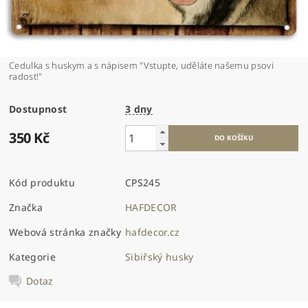
Cedulka s huskym a s nápisem "Vstupte, uděláte našemu psovi
radost!"
Dostupnost
3 dny
350 Kč
Kód produktu
CPS245
Značka
HAFDECOR
Webová stránka značky
hafdecor.cz
Kategorie
Sibiřský husky
Dotaz