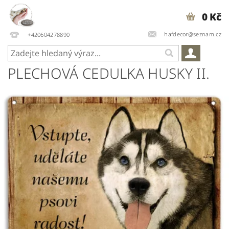
0 Kč
hafdecor@seznam.cz
+420604278890
PLECHOVÁ CEDULKA HUSKY II.