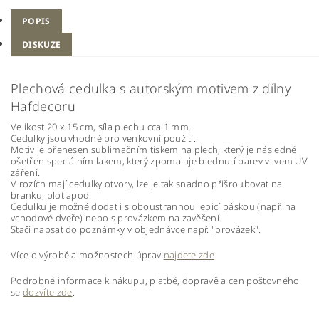
POPIS
DISKUZE
Plechová cedulka s autorským motivem z dílny
Hafdecoru
Velikost 20 x 15 cm, síla plechu cca 1 mm.
Cedulky jsou vhodné pro venkovní použití.
Motiv je přenesen sublimačním tiskem na plech, který je následně
ošetřen speciálním lakem, který zpomaluje blednutí barev vlivem UV
záření.
V rozích mají cedulky otvory, lze je tak snadno přišroubovat na
branku, plot apod.
Cedulku je možné dodat i s oboustrannou lepicí páskou (např. na
vchodové dveře) nebo s provázkem na zavěšení.
Stačí napsat do poznámky v objednávce např. "provázek".
Více o výrobě a možnostech úprav
najdete zde
.
Podrobné informace k nákupu, platbě, dopravě a cen poštovného
se
dozvíte zde
.