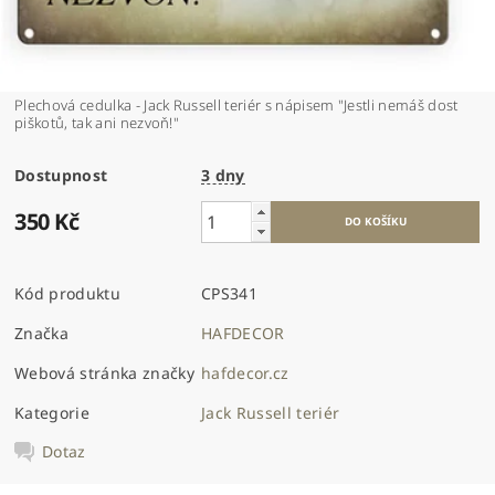
Plechová cedulka - Jack Russell teriér s nápisem "Jestli nemáš dost
piškotů, tak ani nezvoň!"
Dostupnost
3 dny
350 Kč
Kód produktu
CPS341
Značka
HAFDECOR
Webová stránka značky
hafdecor.cz
Kategorie
Jack Russell teriér
Dotaz