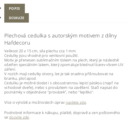
POPIS
DISKUZE
Plechová cedulka s autorským motivem z dílny
Hafdecoru
Velikost 20 x 15 cm, síla plechu cca 1 mm.
Cedulky jsou vhodné pro venkovní použití.
Motiv je přenesen sublimačním tiskem na plech, který je následně
ošetřen speciálním lakem, který zpomaluje blednutí barev vlivem UV
záření.
V rozích mají cedulky otvory, lze je tak snadno přišroubovat na
branku, plot apod.
Cedulku je možné dodat i s oboustrannou lepicí páskou (např. na
vchodové dveře), nebo s provázkem na zavěšení. Stačí napsat do
poznámky v objednávce "provázek", nebo "lepítko".
Více o výrobě a možnostech úprav
najdete zde
.
Podrobné informace k nákupu, platbě, dopravě a cen poštovného
se
dozvíte zde
.