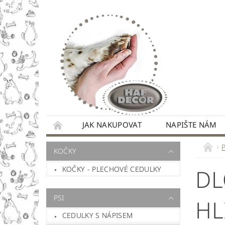
JAK NAKUPOVAT
NAPIŠTE NÁM
KOČKY
KOČKY - PLECHOVÉ CEDULKY
DL
PSI
HL
CEDULKY S NÁPISEM