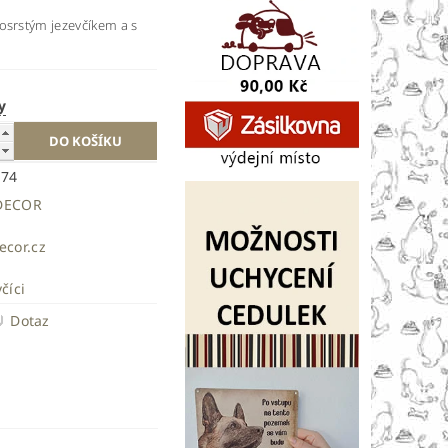
osrstým jezevčíkem a s
y
374
DECOR
ecor.cz
číci
Dotaz