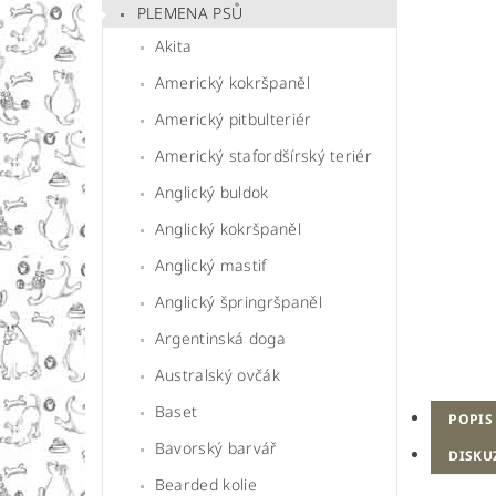
PLEMENA PSŮ
Akita
Americký kokršpaněl
Americký pitbulteriér
Americký stafordšírský teriér
Anglický buldok
Anglický kokršpaněl
Anglický mastif
Anglický špringršpaněl
Argentinská doga
Australský ovčák
Baset
POPIS
Bavorský barvář
DISKU
Bearded kolie