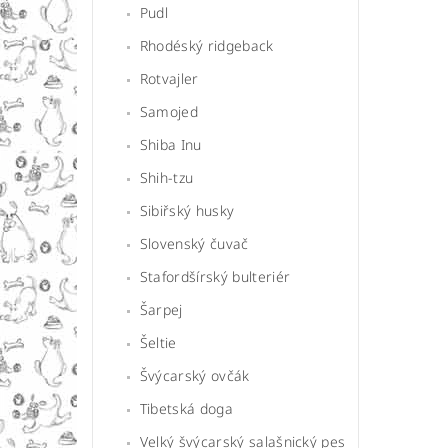
Pudl
Rhodéský ridgeback
Rotvajler
Samojed
Shiba Inu
Shih-tzu
Sibiřský husky
Slovenský čuvač
Stafordšírský bulteriér
Šarpej
Šeltie
Švýcarský ovčák
Tibetská doga
Velký švýcarský salašnický pes