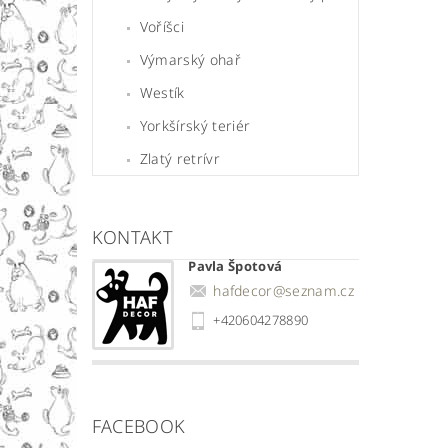
Voříšci
Výmarský ohař
Westík
Yorkšírský teriér
Zlatý retrívr
KONTAKT
Pavla Špotová
hafdecor
@
seznam.cz
+420604278890
FACEBOOK