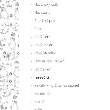
Havanský psík
Hovawart
Chodský pes
Chrti
Irský setr
Irský teriér
Irský vlkodav
Jack Russell teriér
Jagdteriér
Jezevčíci
Kavalír King Charles španěl
Kernteriér
Knírač
Kolie