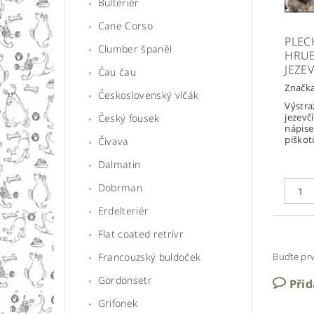
Bulteriér
Cane Corso
PLEC
Clumber španěl
HRU
JEZE
Čau čau
Značk
Československý vlčák
Výstra
jezevč
Český fousek
nápise
piškot
Čivava
Dalmatin
Dobrman
Erdelteriér
Flat coated retrívr
Francouzský buldoček
Buďte prv
Gordonsetr
Při
Grifonek