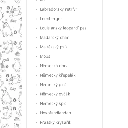
Labradorský retrívr
Leonberger
Louisianský leopardí pes
Maďarský ohař
Maltézský psík
Mops
Německá doga
Německý křepelák
Německý pinč
Německý ovčák
Německý špic
Novofundlanďan
Pražský krysařík