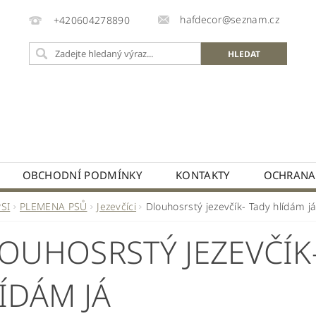
hafdecor@seznam.cz
+420604278890
OBCHODNÍ PODMÍNKY
KONTAKTY
OCHRANA
PSI
PLEMENA PSŮ
Jezevčíci
Dlouhosrstý jezevčík- Tady hlídám j
OUHOSRSTÝ JEZEVČÍK
ÍDÁM JÁ