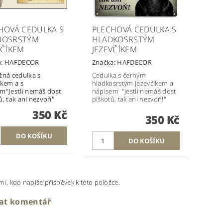
HOVÁ CEDULKA S
PLECHOVÁ CEDULKA S
BOSRSTÝM
HLADKOSRSTÝM
VČÍKEM
JEZEVČÍKEM
a:
HAFDECOR
Značka:
HAFDECOR
žná cedulka s
Cedulka s černým
íkem a s
hladkosrstým jezevčíkem a
m"Jestli nemáš dost
nápisem "Jestli nemáš dost
ů, tak ani nezvoň"
piškotů, tak ani nezvoň!"
350 Kč
350 Kč
ní, kdo napíše příspěvek k této položce.
dat komentář