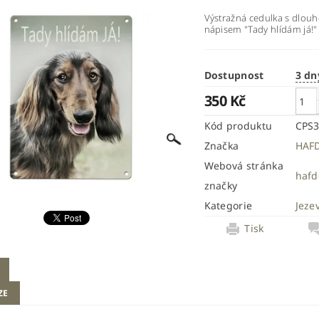
Výstražná cedulka s dlouh
nápisem "Tady hlídám já!"
Dostupnost
3 dn
350 Kč
Kód produktu
CPS
Značka
HAF
Webová stránka
hafd
značky
Kategorie
Jezev
Tisk
ZE