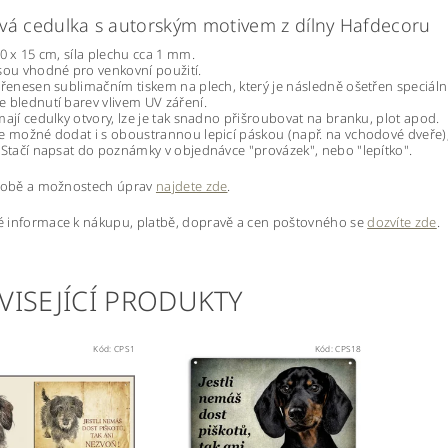
vá cedulka s autorským motivem z dílny Hafdecoru
20 x 15 cm, síla plechu cca 1 mm.
sou vhodné pro venkovní použití.
přenesen sublimačním tiskem na plech, který je následně ošetřen speciáln
 blednutí barev vlivem UV záření.
mají cedulky otvory, lze je tak snadno přišroubovat na branku, plot apod.
e možné dodat i s oboustrannou lepicí páskou (např. na vchodové dveře
 Stačí napsat do poznámky v objednávce "provázek", nebo "lepítko".
ýrobě a možnostech úprav
najdete zde
.
 informace k nákupu, platbě, dopravě a cen poštovného se
dozvíte zde
.
VISEJÍCÍ PRODUKTY
Kód:
CPS1
Kód:
CPS18