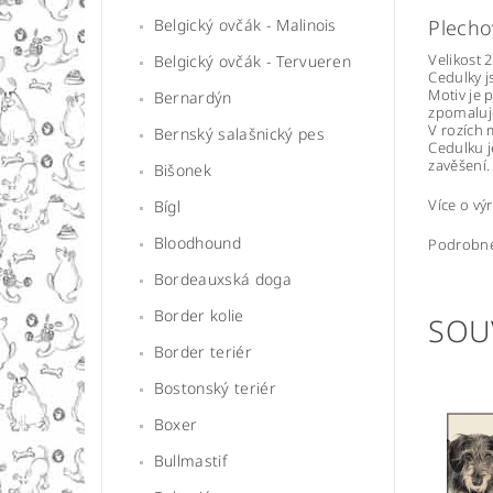
Belgický ovčák - Malinois
Plecho
Velikost 
Belgický ovčák - Tervueren
Cedulky j
Motiv je 
Bernardýn
zpomaluje
V rozích 
Bernský salašnický pes
Cedulku j
zavěšení.
Bišonek
Více o v
Bígl
Bloodhound
Podrobné
Bordeauxská doga
Border kolie
SOU
Border teriér
Bostonský teriér
Boxer
Bullmastif