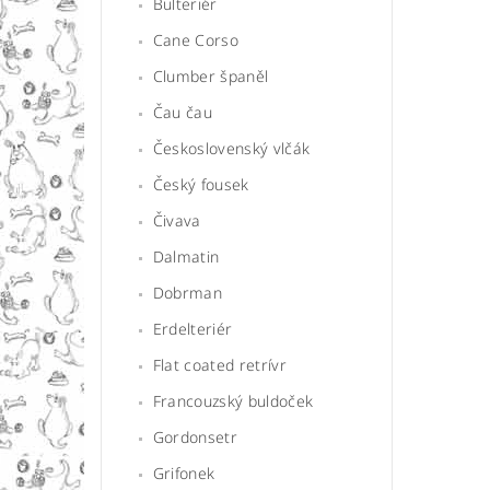
Bulteriér
Cane Corso
Clumber španěl
Čau čau
Československý vlčák
Český fousek
Čivava
Dalmatin
Dobrman
Erdelteriér
Flat coated retrívr
Francouzský buldoček
Gordonsetr
Grifonek