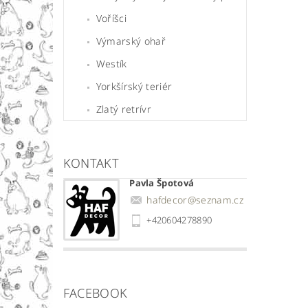
Voříšci
Výmarský ohař
Westík
Yorkšírský teriér
Zlatý retrívr
KONTAKT
Pavla Špotová
hafdecor
@
seznam.cz
+420604278890
FACEBOOK