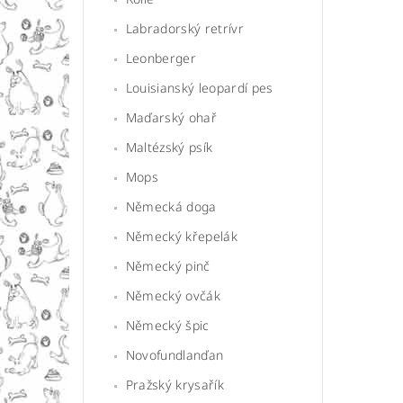
Labradorský retrívr
Leonberger
Louisianský leopardí pes
Maďarský ohař
Maltézský psík
Mops
Německá doga
Německý křepelák
Německý pinč
Německý ovčák
Německý špic
Novofundlanďan
Pražský krysařík