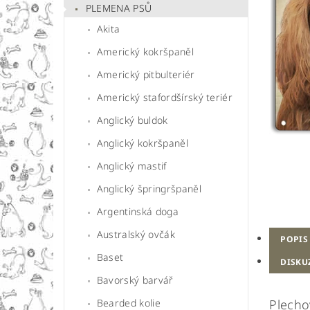
PLEMENA PSŮ
Akita
Americký kokršpaněl
Americký pitbulteriér
Americký stafordšírský teriér
Anglický buldok
Anglický kokršpaněl
Anglický mastif
Anglický špringršpaněl
Argentinská doga
Australský ovčák
POPIS
Baset
DISKU
Bavorský barvář
Bearded kolie
Plecho