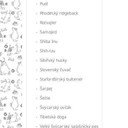
Pudl
Rhodéský ridgeback
Rotvajler
Samojed
Shiba Inu
Shih-tzu
Sibiřský husky
Slovenský čuvač
Stafordšírský bulteriér
Šarpej
Šeltie
Švýcarský ovčák
Tibetská doga
Velký švýcarský salašnický pes