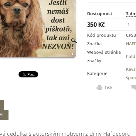
Dostupnost
3 dn
350 Kč
Kód produktu
CPS
Značka
HAF
Webová stránka
hafd
značky
Kava
Kategorie
špan
Tisk
ZE
vá cedulka s autorským motivem z dílny Hafdecoru