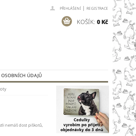
|
PŘIHLÁŠENÍ
REGISTRACE
KOŠÍK:
0 Kč
 OSOBNÍCH ÚDAJŮ
koty
stli nemáš dost piškotů,