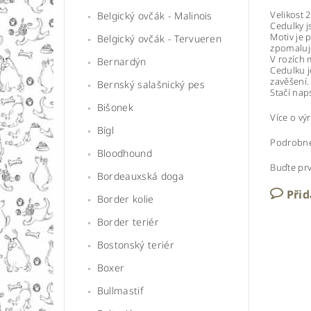
Velikost 
Belgický ovčák - Malinois
Cedulky j
Motiv je 
Belgický ovčák - Tervueren
zpomaluje
V rozích 
Bernardýn
Cedulku j
zavěšení.
Bernský salašnický pes
Stačí nap
Bišonek
Více o v
Bígl
Podrobné
Bloodhound
Buďte prv
Bordeauxská doga
Při
Border kolie
Border teriér
Bostonský teriér
Boxer
Bullmastif