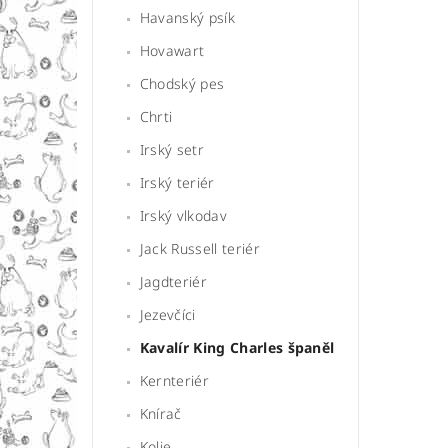
Havanský psík
Hovawart
Chodský pes
Chrti
Irský setr
Irský teriér
Irský vlkodav
Jack Russell teriér
Jagdteriér
Jezevčíci
Kavalír King Charles španěl
Kernteriér
Knírač
Kolie