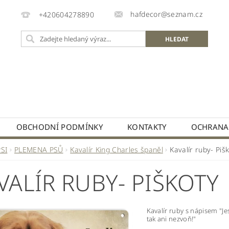
hafdecor@seznam.cz
+420604278890
OBCHODNÍ PODMÍNKY
KONTAKTY
OCHRANA
PSI
PLEMENA PSŮ
Kavalír King Charles španěl
Kavalír ruby- Piš
VALÍR RUBY- PIŠKOTY
Kavalír ruby s nápisem "Je
tak ani nezvoň!"