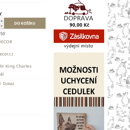
y
350
DECOR
ecor.cz
lír King Charles
ěl
Dotaz