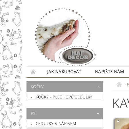
JAK NAKUPOVAT
NAPIŠTE NÁM
KOČKY
KOČKY - PLECHOVÉ CEDULKY
KA
PSI
CEDULKY S NÁPISEM