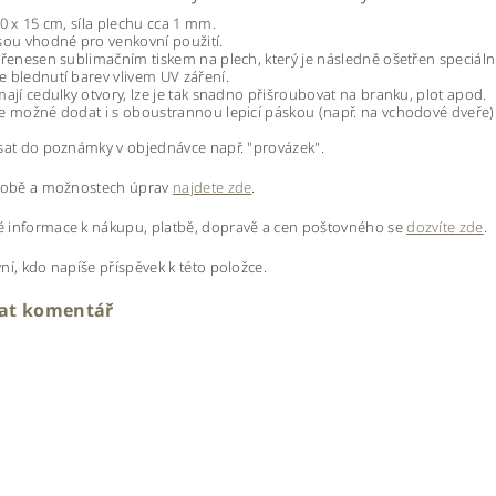
20 x 15 cm, síla plechu cca 1 mm.
sou vhodné pro venkovní použití.
přenesen sublimačním tiskem na plech, který je následně ošetřen speciáln
 blednutí barev vlivem UV záření.
mají cedulky otvory, lze je tak snadno přišroubovat na branku, plot apod.
e možné dodat i s oboustrannou lepicí páskou (např. na vchodové dveře
sat do poznámky v objednávce např. "provázek".
ýrobě a možnostech úprav
najdete zde
.
 informace k nákupu, platbě, dopravě a cen poštovného se
dozvíte zde
.
ní, kdo napíše příspěvek k této položce.
dat komentář