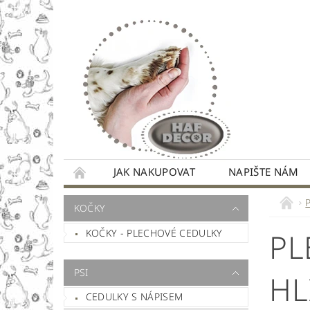
JAK NAKUPOVAT
NAPIŠTE NÁM
KOČKY
KOČKY - PLECHOVÉ CEDULKY
PL
PSI
HL
CEDULKY S NÁPISEM