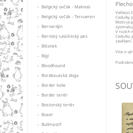
Plecho
Belgický ovčák - Malinois
Velikost 
Belgický ovčák - Tervueren
Cedulky j
Motiv je 
Bernardýn
zpomaluje
V rozích 
Bernský salašnický pes
Cedulku j
zavěšení.
Bišonek
Více o v
Bígl
Podrobné
Bloodhound
Bordeauxská doga
SOU
Border kolie
Border teriér
Bostonský teriér
Boxer
Bullmastif