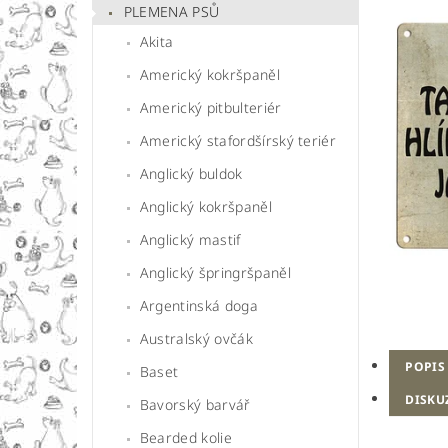
PLEMENA PSŮ
Akita
Americký kokršpaněl
Americký pitbulteriér
Americký stafordšírský teriér
Anglický buldok
Anglický kokršpaněl
Anglický mastif
Anglický špringršpaněl
Argentinská doga
Australský ovčák
POPIS
Baset
DISKU
Bavorský barvář
Bearded kolie