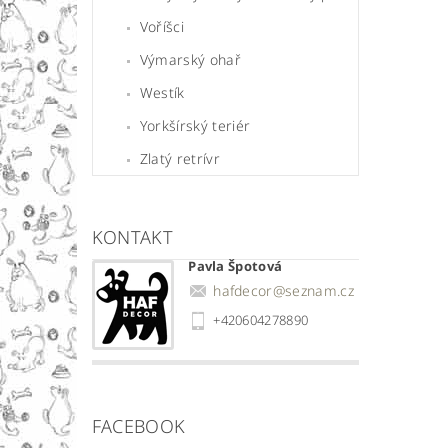
Voříšci
Výmarský ohař
Westík
Yorkšírský teriér
Zlatý retrívr
KONTAKT
Pavla Špotová
hafdecor
@
seznam.cz
+420604278890
FACEBOOK