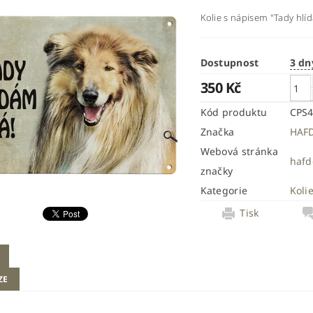
Kolie s nápisem "Tady hlíd
Dostupnost
3 dn
350 Kč
Kód produktu
CPS
Značka
HAF
Webová stránka
hafd
značky
Kategorie
Koli
Tisk
ZE