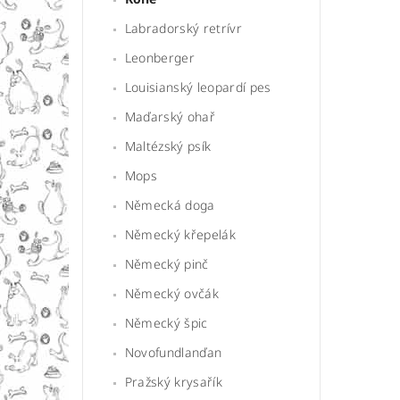
Labradorský retrívr
Leonberger
Louisianský leopardí pes
Maďarský ohař
Maltézský psík
Mops
Německá doga
Německý křepelák
Německý pinč
Německý ovčák
Německý špic
Novofundlanďan
Pražský krysařík