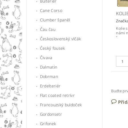
Bulteriér
Cane Corso
KOLIE
Clumber španěl
Značk
Kolie 
Čau čau
námi ne
"
Československý vlčák
Český fousek
Čivava
Dalmatin
Dobrman
Erdelteriér
Buďte prv
Flat coated retrívr
Při
Francouzský buldoček
Gordonsetr
Grifonek