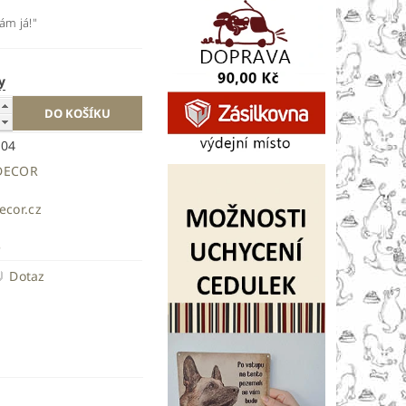
ám já!"
y
404
DECOR
ecor.cz
e
Dotaz