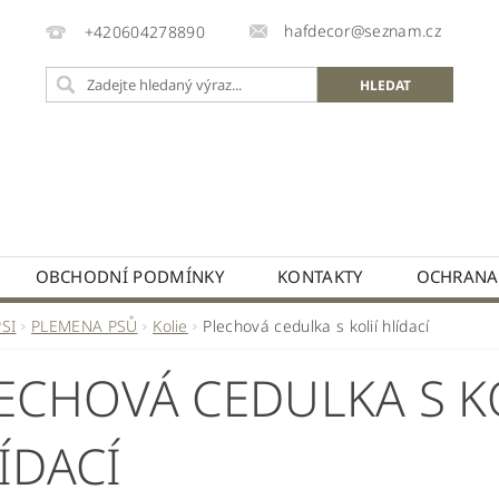
hafdecor@seznam.cz
+420604278890
OBCHODNÍ PODMÍNKY
KONTAKTY
OCHRANA
PSI
PLEMENA PSŮ
Kolie
Plechová cedulka s kolií hlídací
ECHOVÁ CEDULKA S K
ÍDACÍ