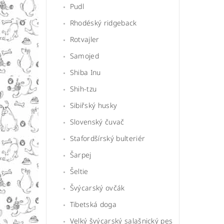
Pudl
Rhodéský ridgeback
Rotvajler
Samojed
Shiba Inu
Shih-tzu
Sibiřský husky
Slovenský čuvač
Stafordšírský bulteriér
Šarpej
Šeltie
Švýcarský ovčák
Tibetská doga
Velký švýcarský salašnický pes