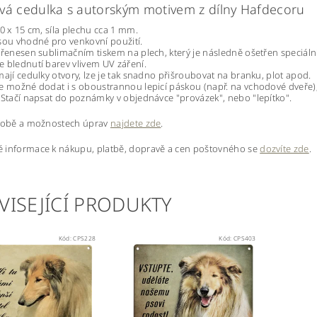
vá cedulka s autorským motivem z dílny Hafdecoru
20 x 15 cm, síla plechu cca 1 mm.
sou vhodné pro venkovní použití.
přenesen sublimačním tiskem na plech, který je následně ošetřen speciáln
 blednutí barev vlivem UV záření.
mají cedulky otvory, lze je tak snadno přišroubovat na branku, plot apod.
e možné dodat i s oboustrannou lepicí páskou (např. na vchodové dveře
 Stačí napsat do poznámky v objednávce "provázek", nebo "lepítko".
ýrobě a možnostech úprav
najdete zde
.
 informace k nákupu, platbě, dopravě a cen poštovného se
dozvíte zde
.
VISEJÍCÍ PRODUKTY
Kód:
CPS228
Kód:
CPS403