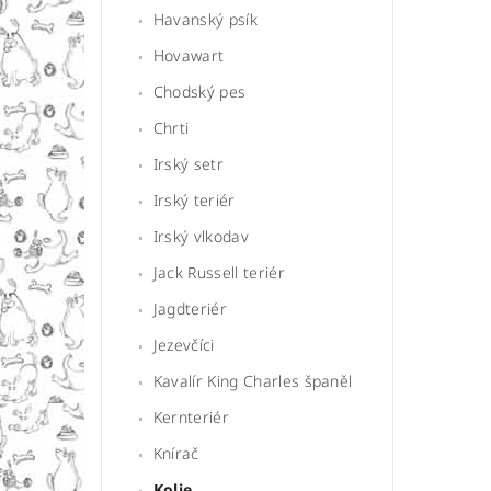
Havanský psík
Hovawart
Chodský pes
Chrti
Irský setr
Irský teriér
Irský vlkodav
Jack Russell teriér
Jagdteriér
Jezevčíci
Kavalír King Charles španěl
Kernteriér
Knírač
Kolie