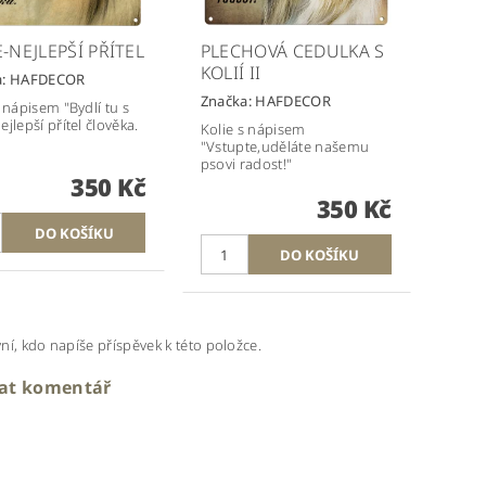
-NEJLEPŠÍ PŘÍTEL
PLECHOVÁ CEDULKA S
KOLIÍ II
a:
HAFDECOR
Značka:
HAFDECOR
s nápisem "Bydlí tu s
jlepší přítel člověka.
Kolie s nápisem
"Vstupte,uděláte našemu
psovi radost!"
350 Kč
350 Kč
ní, kdo napíše příspěvek k této položce.
dat komentář