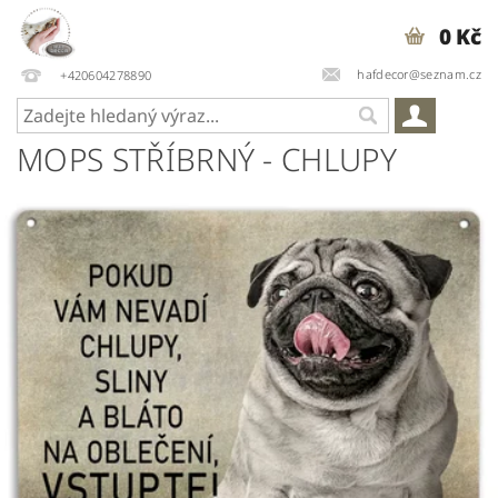
0 Kč
hafdecor@seznam.cz
+420604278890
MOPS STŘÍBRNÝ - CHLUPY