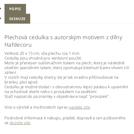
POPIS
DISKUZE
Plechová cedulka s autorským motivem z dílny
Hafdecoru
Velikost 20 x 15 cm, síla plechu cca 1 mm.
Cedulky jsou vhodné pro venkovní použití.
Motiv je přenesen sublimačním tiskem na plech, který je následně
ošetřen speciálním lakem, který zpomaluje blednutí barev vlivem UV
záření.
V rozích mají cedulky otvory, lze je tak snadno přišroubovat na
branku, plot apod.
Cedulku je možné dodat i s oboustrannou lepicí páskou k upevnění
na vchodové dveře nebo s provázkem na zavěšení.
Stačí napsat do poznámky v objednávce např. "provázek" .
Více o výrobě a možnostech úprav
najdete zde
.
Podrobné informace k nákupu, platbě, dopravě a cen poštovného
se
dozvíte zde
.