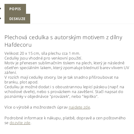
POPIS
DISKUZE
Plechová cedulka s autorským motivem z dílny
Hafdecoru
Velikost 20 x 15 cm, síla plechu cca 1 mm.
Cedulky jsou vhodné pro venkovní použití.
Motiv je přenesen sublimačním tiskem na plech, který je následně
ošetřen speciálním lakem, který zpomaluje blednutí barev vlivem UV
záření.
V rozích mají cedulky otvory, lze je tak snadno přišroubovat na
branku, plot apod.
Cedulku je možné dodat i s oboustrannou lepicí páskou (např. na
vchodové dveře), nebo s provázkem na zavěšení. Stačí napsat do
poznámky v objednávce "provázek", nebo "lepítko".
Více o výrobě a možnostech úprav
najdete zde
.
Podrobné informace k nákupu, platbě, dopravě a cen poštovného
se
dozvíte zde
.