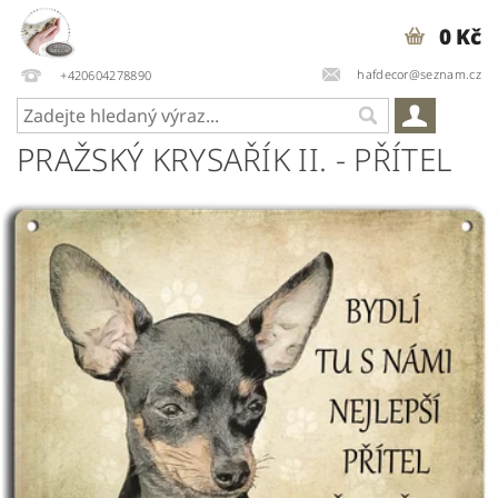
0 Kč
hafdecor@seznam.cz
+420604278890
PRAŽSKÝ KRYSAŘÍK II. - PŘÍTEL