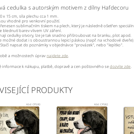
vá cedulka s autorským motivem z dílny Hafdecoru
20 x 15 cm, síla plechu cca 1 mm.
sou vhodné pro venkovní použití.
přenesen sublimačním tiskem na plech, který je následně ošetřen speciáln
 blednutí barev vlivem UV záření.
mají cedulky otvory, lze je tak snadno přišroubovat na branku, plot apod.
e možné dodat i s oboustrannou lepicí páskou (např. na vchodové dveře
 Stačí napsat do poznámky v objednávce "provázek", nebo "lepítko".
ýrobě a možnostech úprav
najdete zde
.
 informace k nákupu, platbě, dopravě a cen poštovného se
dozvíte zde
.
VISEJÍCÍ PRODUKTY
Kód:
CPS80
Kód:
CPS82