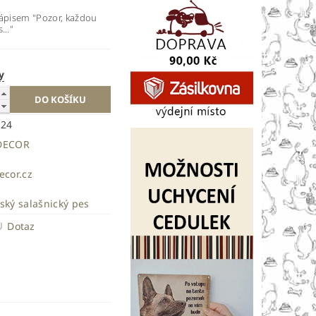
nápisem "Pozor, každou
..."
y
424
DECOR
ecor.cz
ský salašnický pes
Dotaz