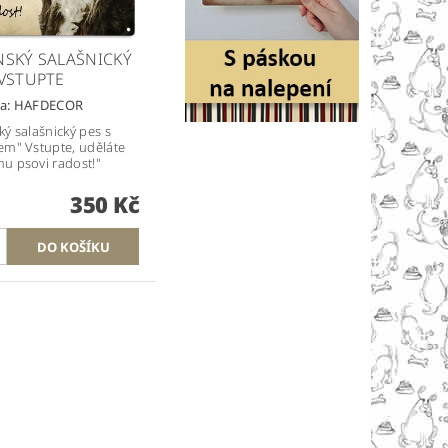
NSKÝ SALAŠNICKÝ
-VSTUPTE
a:
HAFDECOR
ký salašnický pes s
em" Vstupte, uděláte
u psovi radost!"
350 Kč