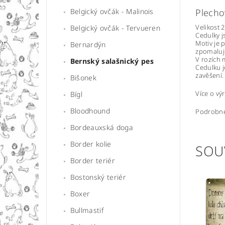
Belgický ovčák - Malinois
Plecho
Velikost 
Belgický ovčák - Tervueren
Cedulky j
Motiv je 
Bernardýn
zpomaluje
V rozích 
Bernský salašnický pes
Cedulku j
zavěšení.
Bišonek
Více o v
Bígl
Bloodhound
Podrobné
Bordeauxská doga
Border kolie
SOU
Border teriér
Bostonský teriér
Boxer
Bullmastif