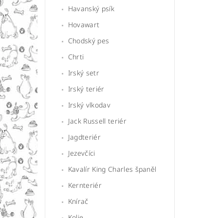
Havanský psík
Hovawart
Chodský pes
Chrti
Irský setr
Irský teriér
Irský vlkodav
Jack Russell teriér
Jagdteriér
Jezevčíci
Kavalír King Charles španěl
Kernteriér
Knírač
Kolie