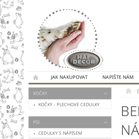
JAK NAKUPOVAT
NAPIŠTE NÁM
KOČKY
KOČKY - PLECHOVÉ CEDULKY
BE
PSI
NÁ
CEDULKY S NÁPISEM