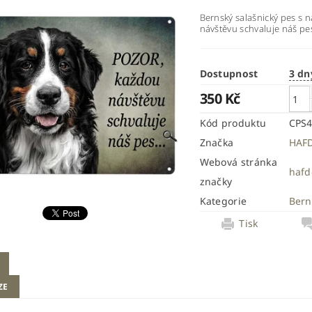
Bernský salašnický pes s 
návštěvu schvaluje náš pes
Dostupnost
3 dn
350 Kč
Kód produktu
CPS
Značka
HAF
Webová stránka
hafd
značky
Kategorie
Bern
Tisk
ZE