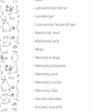
Labradorský retrívr
Leonberger
Louisianský leopardí pes
Maďarský ohař
Maltézský psík
Mops
Německá doga
Německý křepelák
Německý pinč
Německý ovčák
Německý špic
Novofundlanďan
Pražský krysařík