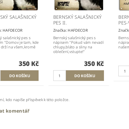
SKÝ SALAŠNICKÝ
BERNSKÝ SALAŠNICKÝ
BER
PES II.
PES
a:
HAFDECOR
Značka:
HAFDECOR
Značk
ý salašnický pes s
Bernský salašnický pes s
Berns
m "Domov je tam, kde
nápisem "Pokud vám nevadí
nápis
 drží na všem,kromě
chlupy,bláto a sliny na
našem
oblečení,vstupte!"
350 Kč
350 Kč
ní, kdo napíše příspěvek k této položce.
dat komentář