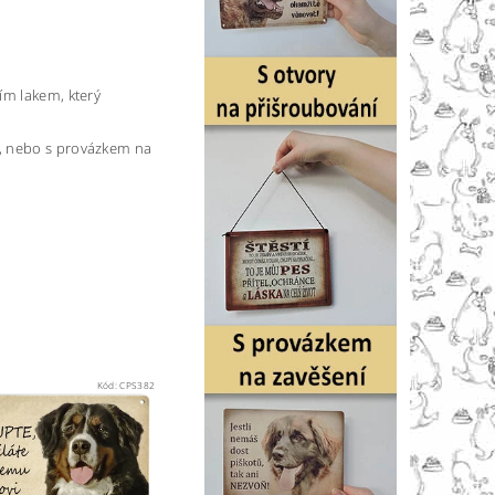
ím lakem, který
), nebo s provázkem na
Kód:
CPS382