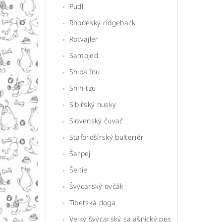
Pudl
Rhodéský ridgeback
Rotvajler
Samojed
Shiba Inu
Shih-tzu
Sibiřský husky
Slovenský čuvač
Stafordšírský bulteriér
Šarpej
Šeltie
Švýcarský ovčák
Tibetská doga
Velký švýcarský salašnický pes