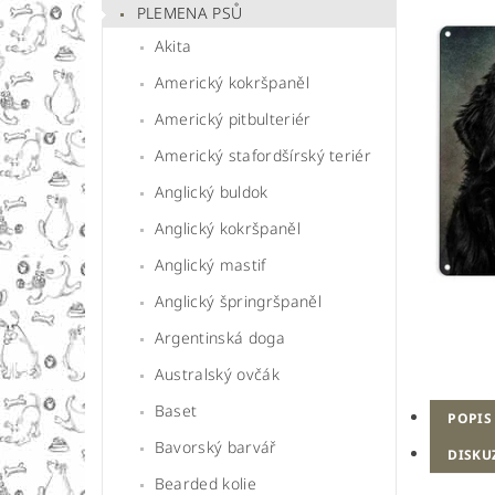
PLEMENA PSŮ
Akita
Americký kokršpaněl
Americký pitbulteriér
Americký stafordšírský teriér
Anglický buldok
Anglický kokršpaněl
Anglický mastif
Anglický špringršpaněl
Argentinská doga
Australský ovčák
Baset
POPIS
Bavorský barvář
DISKU
Bearded kolie