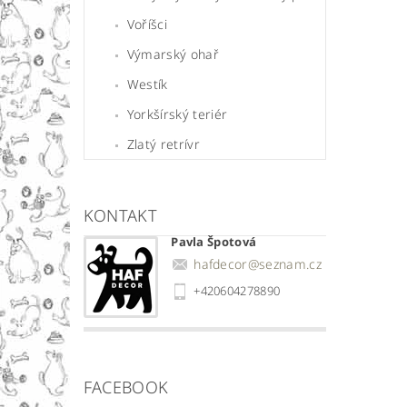
Voříšci
Výmarský ohař
Westík
Yorkšírský teriér
Zlatý retrívr
KONTAKT
Pavla Špotová
hafdecor
@
seznam.cz
+420604278890
FACEBOOK