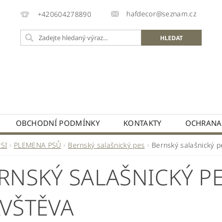
hafdecor@seznam.cz
+420604278890
OBCHODNÍ PODMÍNKY
KONTAKTY
OCHRANA
PSI
PLEMENA PSŮ
Bernský salašnický pes
Bernský salašnický p
RNSKÝ SALAŠNICKÝ PES
VŠTĚVA