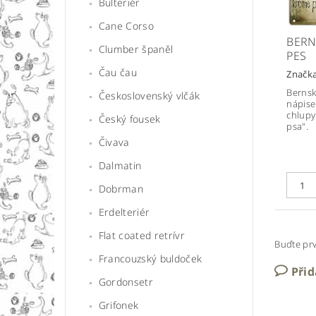
Bulteriér
Cane Corso
BERN
Clumber španěl
PES
Čau čau
Značk
Bernsk
Československý vlčák
nápise
chlupy
Český fousek
psa".
Čivava
Dalmatin
Dobrman
Erdelteriér
Flat coated retrívr
Buďte prv
Francouzský buldoček
Při
Gordonsetr
Grifonek