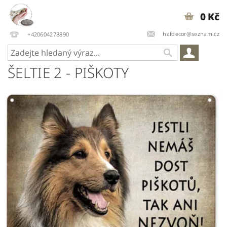
0 Kč
hafdecor@seznam.cz
+420604278890
ŠELTIE 2 - PIŠKOTY