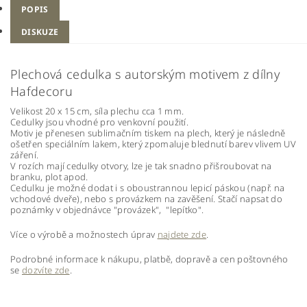
POPIS
DISKUZE
Plechová cedulka s autorským motivem z dílny
Hafdecoru
Velikost 20 x 15 cm, síla plechu cca 1 mm.
Cedulky jsou vhodné pro venkovní použití.
Motiv je přenesen sublimačním tiskem na plech, který je následně
ošetřen speciálním lakem, který zpomaluje blednutí barev vlivem UV
záření.
V rozích mají cedulky otvory, lze je tak snadno přišroubovat na
branku, plot apod.
Cedulku je možné dodat i s oboustrannou lepicí páskou (např. na
vchodové dveře), nebo s provázkem na zavěšení. Stačí napsat do
poznámky v objednávce "provázek", "lepítko".
Více o výrobě a možnostech úprav
najdete zde
.
Podrobné informace k nákupu, platbě, dopravě a cen poštovného
se
dozvíte zde
.