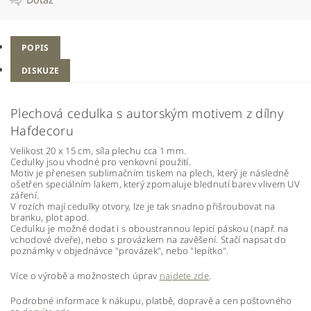
POPIS
DISKUZE
Plechová cedulka s autorským motivem z dílny
Hafdecoru
Velikost 20 x 15 cm, síla plechu cca 1 mm.
Cedulky jsou vhodné pro venkovní použití.
Motiv je přenesen sublimačním tiskem na plech, který je následně
ošetřen speciálním lakem, který zpomaluje blednutí barev vlivem UV
záření.
V rozích mají cedulky otvory, lze je tak snadno přišroubovat na
branku, plot apod.
Cedulku je možné dodat i s oboustrannou lepicí páskou (např. na
vchodové dveře), nebo s provázkem na zavěšení. Stačí napsat do
poznámky v objednávce "provázek", nebo "lepítko".
Více o výrobě a možnostech úprav
najdete zde
.
Podrobné informace k nákupu, platbě, dopravě a cen poštovného