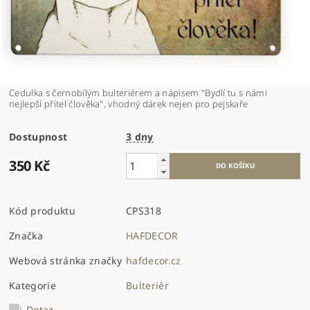
Cedulka s černobílým bulteriérem a nápisem "Bydlí tu s námi
nejlepší přítel člověka", vhodný dárek nejen pro pejskaře
Dostupnost
3 dny
350 Kč
Kód produktu
CPS318
Značka
HAFDECOR
Webová stránka značky
hafdecor.cz
Kategorie
Bulteriér
Dotaz