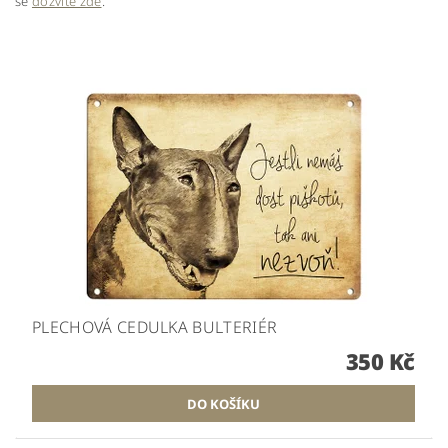
se
dozvíte zde
.
PLECHOVÁ CEDULKA BULTERIÉR
350 Kč