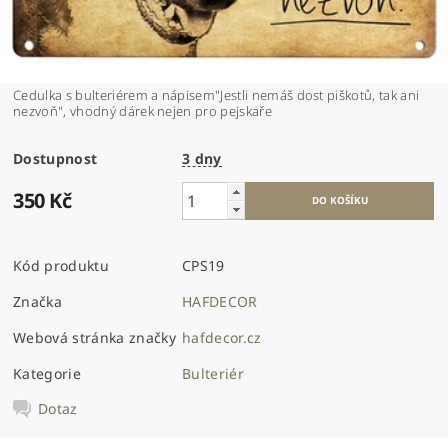
Cedulka s bulteriérem a nápisem"Jestli nemáš dost piškotů, tak ani
nezvoň", vhodný dárek nejen pro pejskaře
Dostupnost
3 dny
350 Kč
Kód produktu
CPS19
Značka
HAFDECOR
Webová stránka značky
hafdecor.cz
Kategorie
Bulteriér
Dotaz