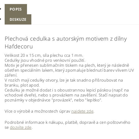
POPIS
DISKUZE
Plechová cedulka s autorským motivem z dílny
Hafdecoru
Velikost 20 x 15 cm, síla plechu cca 1 mm.
Cedulky jsou vhodné pro venkovní použití.
Motiv je přenesen sublimačním tiskem na plech, který je následně
ošetřen speciálním lakem, který zpomaluje blednutí barev vlivem UV
záření.
V rozích mají cedulky otvory, lze je tak snadno přišroubovat na
branku, plot apod.
Cedulku je možné dodat i s oboustrannou lepicí páskou (např. na
vchodové dveře), nebo s provázkem na zavěšení. Stačí napsat do
poznámky v objednávce "provázek", nebo "lepítko".
Více o výrobě a možnostech úprav
najdete zde
.
Podrobné informace k nákupu, platbě, dopravě a cen poštovného
se
dozvíte zde
.